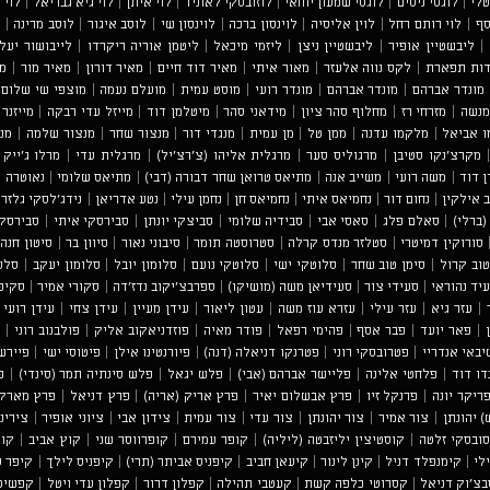
טלי
|
לוגסי ניסים
|
לוגסי שמעון יוחאי
|
לוזובסקי לאוניד
|
לוי איתן
|
לוי גיא גבריאל
|
לוי 
סף
|
לוי רותם רחל
|
לוין אליסיה
|
לוינסון ברכה
|
לוינסון שי
|
לוסב איגור
|
לוסב מרינה
|
ל
|
ליבשטיין אופיר
|
ליבשטיין ניצן
|
ליזמי מיכאל
|
ליטמן אוריה ריקרדו
|
לייבושור יעל
דות תפארת
|
לקס נווה אלעזר
|
מאור איתי
|
מאיר דוד חיים
|
מאיר דורון
|
מאיר מור
|
מא
מונדר אברהם
|
מונדר אברהם
|
מונדר רועי
|
מוסט עמית
|
מועלם נעמה
|
מוצפי שי שלום 
מנשה
|
מזרחי רז
|
מחלוף סהר ציון
|
מידאני סהר
|
מיטלמן דוד
|
מייזל עדי רבקה
|
מייזנר
 אביאל
|
מלקמו עדנה
|
ממן טל
|
מן עמית
|
מנגדי דור
|
מנצור שחר
|
מנצור שלמה
|
מנ
מקרצ'נקו סטיבן
|
מרגוליס סער
|
מרגלית אליהו (צ'רצ'יל)
|
מרגלית עדי
|
מרלו ג'ייק
|
 דוד
|
משה רועי
|
משייב אנה
|
מתיאס טרואן שחר דבורה (דבי)
|
מתיאס שלומי
|
נאוטרה 
ב אילקין
|
נחום דור
|
נחמיאס איתי
|
נחמיאס חן
|
נחמן עילי
|
נטע אדריאן
|
נידג'לסקי גלזר 
(ברלי)
|
סאלם פלג
|
סאסי אבי
|
סבידיה שלומי
|
סביצקי יונתן
|
סבירסקי איתי
|
סבירסקי
סורוקין דמיטרי
|
סטלזר מנדס קרלה
|
סטרוסטה תומר
|
סיבוני נאור
|
סיוון בר
|
סיטון חנה
|
טוב קרול
|
סימן טוב שחר
|
סלוטקי ישי
|
סלוטקי נועם
|
סלומון יובל
|
סלומון יעקב
|
סלע
יד נהוראי
|
סעידי צור
|
סעידיאן משה (מושיקו)
|
ספרבצ'יקוב נדז'דה
|
סקורי אמיר
|
סקיפק
|
עזר גיא
|
עזר עילי
|
עזרא עוז משה
|
עטון ליאור
|
עידן מעיין
|
עידן צחי
|
עידן רועי
|
|
פאר יועד
|
פבר אסף
|
פהימי רפאל
|
פודר מאיה
|
פוזדניאקוב אליק
|
פולבנוב רוני
|
פ
יבאי אנדריי
|
פטרובסקי רוני
|
פטרנקו דניאלה (דנה)
|
פיורנטינו אילן
|
פיטוסי ישי
|
פיירשט
דו דוד
|
פלחטי אלינה
|
פליישר אברהם (אבי)
|
פלש יגאל
|
פלש סינתיה תמר (סינדי)
|
פ
ריקר יונה
|
פרנקל זיו
|
פרץ אבשלום יאיר
|
פרץ אריק (אריה)
|
פרץ דניאל
|
פרץ מארק 
) יהונתן
|
צור אמיר
|
צור יהונתן
|
צור עדי
|
צור עמית
|
צידון אבי
|
ציוני אופיר
|
צירינ
סובסקי זלטה
|
קוסטיצין יליזבטה (ליליה)
|
קופר עמירם
|
קופרווסר שני
|
קוץ אביב
|
קוץ
לי
|
קימנפלד דניל
|
קינן לינור
|
קיעאן חביב
|
קיפניס אביתר (תרי)
|
קיפניס לילך
|
קיפר ס
צ'וק דניאל
|
קסרוטי כלפה קשת
|
קעטבי תהילה
|
קפלון דרור
|
קפלון עדי ויטל
|
קפשיט