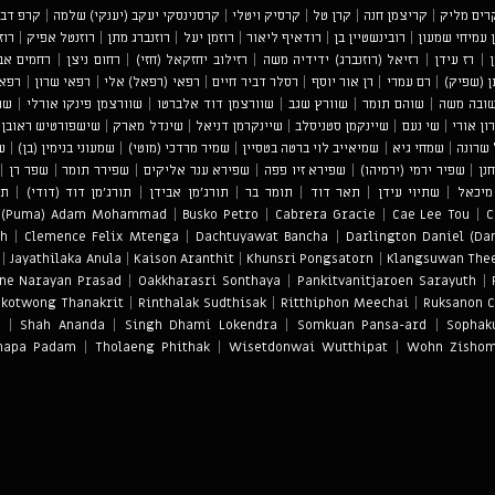
רים מליק
|
קריצמן חנה
|
קרן טל
|
קרסיק ויטלי
|
קרסנינסקי יעקב (יענקי) שלמה
|
קרפ דבי
ן עמיחי שמעון
|
רובינשטיין בן
|
רודאיף ליאור
|
רוזמן יעל
|
רוזנברג מתן
|
רוזנטל אפיק
|
רוז
|
רז עידן
|
רזיאל (רוזנברג) ידידיה משה
|
רזילוב יחזקאל (חזי)
|
רחום ניצן
|
רחמים אב
ן (שפיק)
|
רם עמרי
|
רן אור יוסף
|
רסלר דביר חיים
|
רפאי (רפאל) אלי
|
רפאי שרון
|
רפאל
ובה משה
|
שוהם תומר
|
שוורץ שגב
|
שוורצמן דוד אלברטו
|
שוורצמן פינקו אורלי
|
שו
ון אורי
|
שי נעם
|
שיינקמן סטניסלב
|
שיינקרמן דניאל
|
שינדל מארק
|
שישפורטיש ראובן
|
שרונה
|
שמחי גיא
|
שמיאייב לוי ברטה בטסיין
|
שמיר מרדכי (מוטי)
|
שמעוני בנימין (בן)
|
ש
נן
|
שפיר ירמי (ירמיהו)
|
שפירא זיו פפה
|
שפירא ענר אליקים
|
שפירר תומר
|
שפר רן
|
מיכאל
|
שתיוי עידן
|
תאר דוד
|
תומר בר
|
תורג'מן אבידן
|
תורג'מן דוד (דודי)
|
תו
 (Puma) Adam Mohammad
|
Busko Petro
|
Cabrera Gracie
|
Cae Lee Tou
|
C
sh
|
Clemence Felix Mtenga
|
Dachtuyawat Bancha
|
Darlington Daniel (Da
|
Jayathilaka Anula
|
Kaison Aranthit
|
Khunsri Pongsatorn
|
Klangsuwan The
ne Narayan Prasad
|
Oakkharasri Sonthaya
|
Pankitvanitjaroen Sarayuth
|
akotwong Thanakrit
|
Rinthalak Sudthisak
|
Ritthiphon Meechai
|
Ruksanon C
a
|
Shah Ananda
|
Singh Dhami Lokendra
|
Somkuan Pansa-ard
|
Sophak
hapa Padam
|
Tholaeng Phithak
|
Wisetdonwai Wutthipat
|
Wohn Zisho