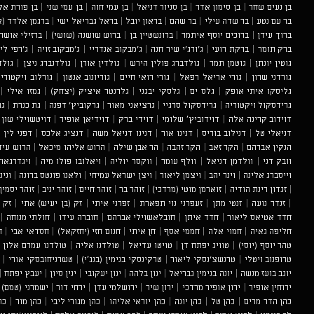
בן נעים שחר
|
בן סימון אדר
|
בן סניור דניאל
|
בן עמי חוה
|
בן עמי שני
|
בן פורת אל
בר עם נטע
|
בר שדה עילי
|
בר שהם
|
בראון יובל
|
בראל גבריאל ישי
|
ברגמן אלדד (א
ברוך עידן
|
ברוכים יוסף איתמר
|
ברונשטיין בן
|
ברוש שושנה (שושי)
|
ברזילי אושר
ברק תומר
|
ברקת רועי
|
ג'ורג'י שיר חנה
|
ג'מבקוב אנדריי
|
ג'מבקוב זויה
|
ג'רפי לי
גוטין יונתן
|
גוטמן תמר
|
גולדברג פולין הירש
|
גולדין אורן
|
גולדנברג ניצן
|
גולד
גורדני שרון
|
גורי אריאל רפאל
|
גורי רואי חיים
|
גוריונוב אנטון
|
גורלוב ויקטורי
גליסקו איתי אופק
|
גלס ים
|
גלסקי יבגני
|
גלרנטר איציק (יצחק)
|
גמזו אילי
|
גרידסקול ויקטוריה
|
גרידסקול סרגיי
|
גרציאני מאור
|
גרקוביץ' דפנה
|
גת כנרת
|
גת
דוידוב קרינה אלה
|
דוידוביץ׳ שלומי
|
דוידי ברק
|
דוידיאן אופיר
|
דויטשוילי שון
|
דניאלי טל
|
דנילוב בוריס
|
דנינו אור
|
דנינו דניאל משה
|
דנציג אלכס
|
דפני לין
|
הנקין אברהם
|
הקר זאב
|
הקר זהבה
|
הר אבן שילה
|
הרוש אליהו מיכאל
|
הרוש עיד
וובק דני
|
וולדמן דניאל
|
וולף עומר
|
ווקסר יוליה
|
ויאלובו פולו מיה
|
ויגדרגאוז
וייסברג אלינה
|
וינר יהב
|
ויצמן ליאור
|
ויצן ישראל עמיחי
|
ולאנו פונטס ברונה
|
ונינ
|
זגדון רינת הודיה
|
זוארמן מוטי (מרדכי)
|
זוהר בר
|
זוהר חיים
|
זוהר יניב
|
זוהר יסמין
|
זנדר נועה
|
זנטי מתן
|
זעפרני נוי תפארת
|
זפרני איתי
|
זק (בן יעיש) אתי
|
זק 
חדד אטיאס ליאור
|
חדד איתן
|
חובלאשוילי אברהם
|
חוברה עידו
|
חולתי מנוחה
|
חליפה גאיה
|
חמוי אלה
|
חממי אסף
|
חן איתי
|
חנום חזי (יחזקאל)
|
חסדאי אבי
|
ח
טהר יוסף (יוסי)
|
טוויג יפתח דן
|
טויטו עדיאל
|
טולדנו אליה
|
טולדנו עמרם אלון
|
טרופנוב ויטלי
|
טרנשצ'נסקי ליאור
|
טרקינסקי בנימין (בנג׳י)
|
טשרניחובסקי אורי
|
יוגב בועז מנשה
|
יונה בנימין גבריאל
|
ינון בלהה
|
ינון יעקובי
|
ינין סיון
|
יעבץ יפתח
|
ירוחין אופיר
|
ירון אופיר מרדכי
|
ירון שיר
|
ירושלמי עדן
|
ירחי דור
|
ישמרני (טמם) 
כהן הדר מרים
|
כהן טל
|
כהן יונה
|
כהן יוראי אליהו
|
כהן מגורי ליבי
|
כהן מור
|
כה