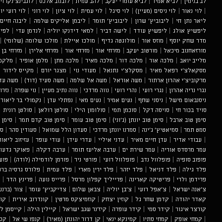
לב בנימין
|
לביא אמיר
|
לביא עומרי יעקב
|
להב עמית
|
לובנוב אלכס
|
לוגבינצ'נקו וי
|
לוי נאור
|
לוי ניסים (מעיין)
|
לוי סיגל
|
לוי עמית
|
לוי ציון
|
לוי רוני
|
לוי רועי יו
ליאר נתן חי
|
ליבוביץ' שרון
|
ליבוביץ' תומר
|
ליבמן אליקים שלמה
|
ליבנה חיים
ליפשיץ אולג
|
ליפשיץ עודד
|
לישה דביר
|
למאי דידנקו יוליה
|
לנדמן עדי
|
לפי
מדר שחק יוסף
|
מוזס אור
|
מולוגטה גדיף
|
מולכו איילת
|
מולכו שלומה (שלומי)
|
מורזאחנוב מיכאל
|
מורטוב יעקב
|
מזרחי אור
|
מזרחי אור
|
מזרחי אלירן
|
מזרחי בן 
מלייב יואב
|
מלכה אור
|
מלכה דור
|
מלכה מאיר
|
מלכה מתן
|
מלמן אופיר
|
מלקמו
מסקאלצ'י רפאל מאיר
|
מסקלצ'י נתנאל
|
מעודי נוי
|
מצגר יורם
|
מקייס לידור
|
מרקוביצ'י אהרון ארתור
|
משה אוראל
|
משה אל שלמה
|
משה סעיד (דוד)
|
משה עדן
נגרי נריה אהרון
|
נגרי רועי
|
נהרי רועי
|
נווה מרדכי
|
נווה נתיב מעיין
|
נוי שפרה
|
נזרו
ניסנבאום מישל
|
ניסני שחף
|
נעים אמיר
|
נעים מאי
|
נפתלי עדן
|
נקמולי בר ליאור 
סויד בכור חי
|
סויסה דקל
|
סוכמן תמי
|
סולומון הילי
|
סולטן רולאן
|
סולטן רונית
|
סימן טוב ארבל
|
סימן טוב יונתן (ג'וני)
|
סימן טוב עומר
|
סימן טוב קדם תמר
|
סימן 
סמט תמר
|
סמיאטיץ' ג'ינה
|
סמרנו יונתן מרדכי
|
סעדון הלל שמואל
|
סעודין סהר
|
סע
|
עבודי אדיר
|
עדן חיים מאיר
|
עדני איליי
|
עדרי עידן
|
עודי עופר
|
עזיזוב ליאור
עמר מרסדס אוריה
|
עמר שירת ים
|
ערבה אליעז תומר
|
ערבה דקלה
|
פאוקר גדעון
פופוב סופיה
|
פופלוול נדב
|
פופלוול רועי
|
פורטי ניר
|
פורמן לודמילה (לודה)
|
פוש
פלד גילה
|
פלד דניאל
|
פלד יזהר
|
פלד ירין מארי
|
פלד עמית
|
פלורס גרסיה ברנ
פרידמן ולרי
|
פריטיקה קארינה
|
פרייליך קפלון מרסל
|
פרייס נועה
|
פרינץ הדר
|
פ
צ'אנה ישראל
|
צ'אפל רועי
|
צ'בן יוליה
|
צבאן שלום
|
צדיקביץ' עומר
|
צור (ברנש
קאדר יהודה
|
קדמן שחר גל
|
קוזין יצחק
|
קוזמיצקס מרטין
|
קונדרוב אירית
|
קו
קורצר איגור
|
קידר סמי
|
קידר עופרה
|
קיז'נר שגב ישראל
|
קיילין הילה
|
קייסמן לי
|
קמחי אופק
|
קמחי סתיו
|
קמינקא ינאי
|
קן דרור יהונתן (מאיר)
|
קנפו שי אל
|
קסב