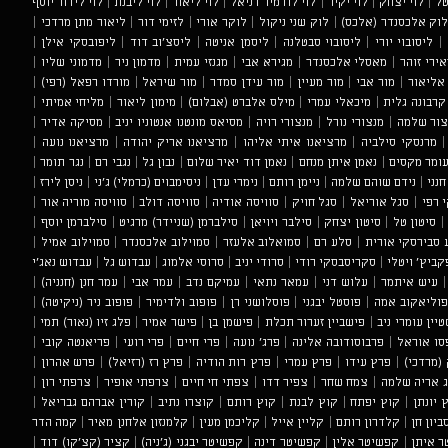
טל
|
לוי יצחק
|
לוי יקיר
|
לוי לודמיר דניאל
|
לוי ליאור
|
לוי ליבנת
|
לוי לידור יוסף
וק אלכסנדר (אלכס)
|
לוק שני ניקול
|
לוקר אורי
|
לזימי דור
|
ליאור מתן מרדכי
|
|
ליסובוי יורי
|
ליסובוי סבטלנה
|
ליסמן אניטה
|
ליסצ'וב דוד
|
ליפובסקי אילן
|
ירי זוהר
|
מאסלי אלכסנדר
|
מגירא אבי
|
מגנזי עמית
|
מדמון ניר
|
מדמוני שליו
|
אליאור
|
מור אבי
|
מור מעיין
|
מור עידן סמדר
|
מור שיראל
|
מורדו רפאל (רפי)
|
 קרבונה גלית
|
מיכאלי עמרי
|
מילס אלברט (אבלום)
|
מימון ליאור
|
מליחי אמיתי
|
צור שלמה
|
מנצורי נורל
|
מנצורי רויה
|
מסיאס מונטנו אנטוניו יניב
|
מסיקה אדיר
|
מרנסקי סילביה
|
מרציאנו איתי אליהו
|
מרציאנו אריק יהודה
|
מרציאנו נועה
|
עומר מקסים
|
נאמן איתן מנחם
|
נאמן דוד יאיר שלום
|
נבון גל
|
נגבי רם
|
נגר תומר
|
חנני
|
נידם שוהם שלמה
|
ניימן רותם
|
נימרי עדן
|
ניסימבוים (כרמלי) ג'ני
|
ניסן לירז
|
 רפי
|
סגל אוריאל
|
סגל חויק
|
סוויסה אודיה
|
סוויסה דולב
|
סוויסה מוריה אור
|
סיטון טל
|
סיטון יצחק
|
סילבר ויויאן
|
סילברמן (שניידר) מרגיט
|
סילברמן יוסף
|
 סבירסקי אורית
|
סלע רם
|
סמואלוב אלעזר
|
סמוילוב אלכסנדר
|
סמוילוב אמיל
|
ביץ' ויטלי
|
סקריסבסקי רודי
|
סרודי יניב
|
סרוסי אלמוג
|
עבדוש גל
|
עבדוש נאג'י
עיש איתמר
|
עלוש דני
|
עמאר נתאי
|
עמיקם נדב
|
עמר אבי
|
עמר חנן (חנניה)
|
וליאקוב אמה
|
פוסטל יבגני
|
פוסלושני רן
|
פופוב ולדימיר
|
פופוב ניר (ניקיטה)
|
יין עומרי ניב
|
פישביין זערור תכלת
|
פישמן בן
|
פישר אמיר
|
פלג זיו (נאור) תמי
|
סו אוראל
|
פרבוסודובה אלינה
|
פרג' נועה
|
פרי חיים
|
פרי רועי
|
פריאנטה קובי
|
(מרדכי)
|
פרץ עידו
|
פרץ עמרי
|
פרץ רות הודיה
|
פרץ רז (רזיאל)
|
פרש אהרון
|
ג אריה שלמה
|
צמח שחר
|
צפיר דדו
|
צפתי חי חיים
|
צרפתי אופיר
|
צרפתי רון
|
 יונתן
|
קוץ יפתח
|
קוץ לבנת
|
קוץ רותם
|
קוצרו נתיב
|
קורין אברהם גבריאל
|
ביון חן
|
קלדרון רותם
|
קליין אייל
|
קליכמן מעין
|
קלמנזון אלחנן מאיר
|
קמה הדר
ר איתן
|
קפשיטר אלין
|
קפשיטר דינה
|
קפשיטר יבגני (ג'ניה)
|
קציר (קצ'קו) דוד
|