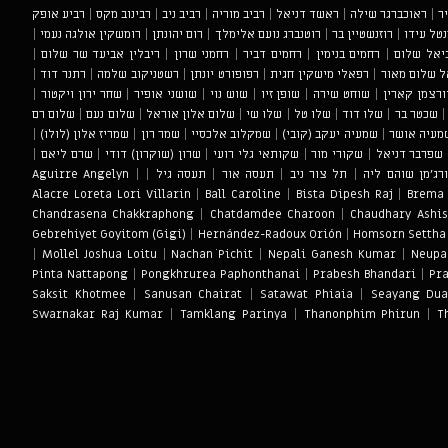
ר
|
ראוכברגר שילה
|
ראשד דניאל
|
רביב מוריה
|
רביב ניב
|
רבינוב מקס
|
רביע אופק
נטל עידו
|
רוזנשטיין בר
|
רוטנברג נועם אלימלך
|
רום יהונתן
|
רומשקין אולגה נעמי
|
יאל שלום
|
רחמים בנימין
|
רחמים דביר
|
רחמני שרון
|
ריבלין אביעד שר שלום
|
 שלום מאור
|
רפאלי מישקין חגית
|
רפופורט יונתן
|
רשטניקוב שלמה
|
רתנר דוד
|
ורצמן קארין
|
שוחט שירה
|
שופן זיו
|
שוש נוי
|
שושני אופיר
|
שחר ירון ויקטור
|
שכטר בר
|
שלו דוד
|
שלו טל
|
שלו שי
|
שלום אלון אוראל
|
שלום נעם
|
שלום רם
מעיה אושר
|
שמעיה יעקב (קובי)
|
שמקלוב אלכסיי
|
שמר רון
|
שמריז אלון (לולו)
|
שפרבר דניאל
|
שקורי מור
|
שקותאי גלי רועי
|
שרון (שוקרון) דודי
|
שרם ליאם
|
רג'מן שוהם ליה
|
תל צור ניב
|
תעסה אור
|
תעסה גיל
|
|
Aguirre Angelyn
Alacre Loreta Lori Villarin
|
Ball Caroline
|
Bista Dipesh Raj
|
Brema
Chandrasena Chakkraphong
|
Chatdamdee Charoon
|
Chaudhary Ashi
Gebrehiyet Goyitom (Gigi)
|
Hernández-Radoux Orión
|
Homsorn Settha
|
Mollel Joshua Loitu
|
Nachanׂ Pichit
|
Nepali Ganesh Kumar
|
Neupa
Pinta Nattapong
|
Pongkhrurea Paphonthanai
|
Prabesh Bhandari
|
Pr
Saksit Khotmee
|
Sanusan Chairat
|
Satawat Phiaia
|
Seayang Du
Swarnakar Raj Kumar
|
Tamklang Parinya
|
Thanonphim Phirun
|
T