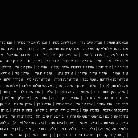
אבאסוב שמיל
|
אבדלאייב עדן
|
אבדלימוב סמיון
|
אבו ג'מאע יזן זכריה
|
אבו מדי
אבו עראר אלטלאקת פאטמה
|
אבו קרינאת נעאמה
|
אבוהרון רוני
|
אבוחצירה אור
אברג'יל אלירן
|
אברג'יל מאיר
|
אברג'יל מתן
|
אברג'יל עודד
|
אברהם אוריאל
|
אב
אדר גילי
|
אדר תמיר
|
אדרי אביעד אברהם
|
אדרי עידו
|
אהרן יוגב
|
אוביץ זיוה
|
או
אור דרור
|
אור יונת
|
אורגד גולדנברג אליהו (אלי)
|
אורי בן
|
אורן אביאל
|
אזולאי 
איל אמיר
|
אילוז אליה אליהו
|
אילוז גיא
|
אילוז יגאל
|
אילון טל
|
איליאג
אלזיאדנה אלרחמן עאטף עבד
|
אלזיאדנה חמזה
|
אלזיאדנה יוסף
|
אלחרר חלפון לי
אלמלם מתן (קידו)
|
אלעזרי יונתן
|
אלפסי אורן
|
אלפסי שלמה אליהו
|
אלפראחין ח
|
אלקרעאן מחמד ד'יב
|
אלשיך שלמה (שלומי) אליהו
|
אמויאל דולב
|
אמין שני
|
אסייג רווית חנה
|
אסלנוב ג'ון
|
אסראף סיון שמחה
|
אסתו אור
|
אפטלון יוסי (זיגי)
|
ארד נבו
|
ארז אופיר
|
ארז אריאל
|
ארזי אופק
|
אריאל דן
|
ארנין איילת
|
אשואן 
בודובסקי אלכסי
|
בוזגלו אבי
|
בוזוקושווילי יצחק (בוזוקה)
|
בוחניק לביא
|
בויום 
בור גלאון ליעם
|
בורשטיין מטיאס (הרנן)
|
בורשטיין עינב (חן)
|
בזגודוב דניאל
|
בזק ג
ביילין בן צבי שגיב
|
ביילין זינאידה (זינה)
|
ביכר נעומי
|
ביליה אריאל (אריק)
|
בילמס 
בלטי יצחק (איציק)
|
בליך ודים
|
בלנקי דניס
|
בלקין עמרי
|
בן אבי חן
|
בן אבידה עמ
|
בן חורין רבקה
|
בן חמו אור חיים
|
בן חמו דן
|
בן חמו מיכאל
|
בן יהודה איתמר
|