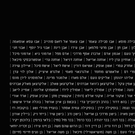
בילה מוסא
|
אבו סבילה עאמר
|
אבו עאמר אל רזאם סוהייב
|
אבו עסא אוסאמה
|
ון
|
אבן חן
|
אבן מרעי סלמאן
|
אבן עידו
|
אבן רינת
|
אבני גיל יוסף
|
אבני חגי
|
' נועם
|
אגמון אדם
|
אדברג אסף מרדכי
|
אדם מפל
|
אדמוני גיא
|
אדמוני מיכל
|
|
אוחיון עדן ליז
|
אוחנה אריאל
|
אוחנה דניאל
|
אוחנה עדי
|
אוסטרובסקי מיכאל
|
אחרק עמרי
|
אטון אופק
|
אטיאס דורין
|
איטח ליאל
|
איטח סיגל
|
איילון שירה
|
רי רם
|
אלאטרש מוחמד
|
אלגרגאוי סאמי
|
אלגרט איציק
|
אלון לוי עדן
|
אליהו יהונתן
|
אליקים נועם
|
אלם מארו
|
אלמגור מרינה
|
אלמוסנינו לירן מונס
|
 אמין עקל
|
אלקרעאן ג'וואד אברהים
|
אלקרעאן טאלב
|
אלקרעאן מאלק אברהים
נועה
|
אסולין דן
|
אסולין ליאור
|
אסולין לירז
|
אסטפנקו אליונה
|
אסייג ליאב
|
 אור
|
אקוני אריה
|
אקוני ארלט (רותי)
|
אקשטיין מתן
|
ארביב אופק
|
ארד אורי
|
דן
|
בהט דרור
|
בהרב רבינוביץ' עדי
|
בובטס בן איון אורטל
|
בוגלה אדיר אישטו
|
וני נעמה
|
בוסקילה ירדן
|
בוסקילה עמית אסתר
|
בועזיז מורלי נטע
|
בוקובזה רז
|
יטון מאיה
|
ביטון מרדכי בן אריאל
|
ביטון נדב
|
ביטון שיר
|
בייזר ניק
|
ביילין אורון
|
אולה
|
בכר דנה
|
בכר יהודה
|
בכר כרמל
|
בכר מזל (מזי)
|
בלאי בנימין
|
בלוכמן יקיר
|
ין רחל
|
בן דוד נריה
|
בן דיין דוד
|
בן הרוש שהם משה
|
בן זינו עידו
|
בן זכריה יוחאי
עילי נועם
|
בן משה (מושיאשוילי) מיכאל
|
בן משה אריאל
|
בן נעים חיימי (חיים)
|