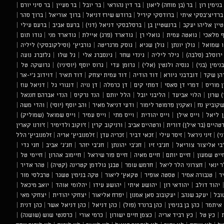
בנימין רון
|
בר (בן מוחה) ליאון
|
בר דין נהוראי
|
בר יובל
|
בר מעיין
|
בר סיני יורם
|
ברדיצ'בסקי איתי
|
ברודסקי קיריל
|
ברודש שירז דניאל
|
ברוך אוריאל
|
ברוך סהר
|
יין אליהו יעקב
|
ברנשטיין בן
|
ברסלבסקי דניאל (דני)
|
ברעם אביב
|
ברעם עילי
|
ף מלאכי
|
גואטה עמית
|
גואלי רן
|
גודארד (פרג) איילת
|
גודארד מני
|
גודו תום
|
ו שמואל
|
גולן יונתן
|
גולן שגיא
|
גוסק מרגריטה
|
גורביץ' (וסילקובסקי) ליליה
|
ירוסלב (סלבה)
|
גילר ליליה
|
גינדי שחר
|
גינסברג אלי
|
גל שלו
|
גלזברג נועה
|
נימין (בני)
|
גנסיה ולנטין (אלי)
|
גרומן עדי
|
גרוס יוסף (יוסיניו)
|
גרושקה טל
|
הן שקד
|
דובדבני גיורא
|
דוד הודיה
|
דוד עמית יצחק
|
דוד תאיר
|
דוידוב ג'י-אר
|
ן מוריס
|
דמרי דן סאסי
|
דמתי קים
|
דן כרמלה
|
דן נויה
|
דנגורי גל
|
דניאל עוז
|
) שרון
|
הלוי אביעד
|
הליבני יובל
|
הלל יותם
|
הנד נרקיס
|
הנדי אברהם חננאל
|
קוביץ נח
|
ואקנין פרמוטר לימור
|
ודעי דניאל מאיר
|
והב יוסף (יוסי)
|
והדי משה
|
ן ליאל
|
וייס אילן
|
וייס יהודית
|
וייס מתי
|
וייס עמיר
|
וייס שמואל (שמוליק)
|
רטהיים (בר אילן) דורית
|
ורטהיים אביב
|
ורניקוב קרין
|
ז'וקוב ולדימיר
|
ז'ורנו קארין
ני)
|
זיני ניראל
|
זיסר עילי
|
זכאי דביר
|
זכריה עדן
|
זלמנוביץ' אריה
|
זלמנוביץ' הלל
בי אליצור צוריאל
|
חג'בי זיו
|
חג'בי יהונתן
|
חג'בי יזהר
|
חג'ג' אביב
|
חגי גדי
|
ייט שמעון
|
חיים יותם
|
חיים מאיה
|
חיים פור שיראל
|
חיימוב אהרון
|
חיימי טל
|
 ינאי
|
חצרוני הלר ליאל
|
חרמש עומר
|
טבגן גולדמן קטרינה (קטיה)
|
טהר אדיר
|
ר
|
טנבורה אמיר
|
טסטה אופיר
|
טקאץ' ליאור
|
טקה בנימין טשגר
|
טרבלסי מור
|
יהוד דולב
|
יהודאי רון
|
יהושע איתי
|
יהושע עידו
|
יהלומי אוהד
|
יואב מיכאל
|
ובל
|
יעקב שנהב
|
יעקובוב סאן אמנון
|
יפרח אליאור
|
יצחקי יהודית
|
יצחקי מאי
|
 איתמר
|
כהן בן בנימין
|
כהן ברנרד (פול)
|
כהן דניאל
|
כהן דניאל אשר
|
כהן דנית
|
|
כץ טל
|
כץ רביד אריה
|
כצמן חיים ישורון
|
כרמי אורי
|
כרסנטי שוש (שושנה)
|