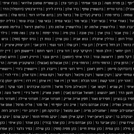
יסף
|
בן פורת משה
|
בן צבי אמיתי
|
בן רובי עדן
|
בן שטרית שמעון אלרואי
|
בנג'ו איתי
|
נג'ל)
|
ברגר נורית
|
ברגשטיין שחף
|
ברד אלון
|
ברדה לירון
|
ברדיצ'בסקי (רוזנפלד) הדר
|
 שמחה
|
ברזני סתיו
|
ברטיק (קליין) טל
|
ברטל נדב
|
ברנט אליהו רומי
|
ברנס שלו
|
ברנשט
אל
|
גאורי אדיר
|
גבאי יובל
|
גבאי מור
|
גבאי עמית
|
גבאי שני
|
גברה עומר
|
גדליה יוס
נברג תמר
|
גולדשטיין אלמוג ים
|
גולדשטיין אלמוג נדב
|
גולטמן דניאל
|
גולימה סמצא
ה
|
גורן אבנר
|
גורן ארן
|
גורן טובה
|
גורן מיה
|
גורני יפתח
|
גז עדן
|
גטה סתיו
|
גילר 
גנדל רומן
|
גנדלין איזבלה
|
גנוט אביה
|
גנון שירן
|
גנות דן
|
גניס יוסף (ספי)
|
גניש ב
 כרמל
|
דב רחל (רייצ'ל)
|
דגן עדי
|
דגן שלו
|
דגני נעמי
|
דדון אבי
|
דהן יצחק איציק
|
ד
דוכן יוחאי
|
דולב תומר
|
דוקרקר קים
|
דור עידן
|
דושי רותם
|
דייטשמן רונן
|
דיין ירו
דקל נחמן
|
דראושה עווד
|
הדר איתי (יוסטון)
|
היימן ענבר
|
הייניק ראובן
|
הירש (אוזן
ו
|
הרמן עידן
|
הרמתי ורדה
|
הרמתי עידן
|
הרן אבשלום (אבשל)
|
הרשקוביץ מעיינה
|
הרש
 (דובז'נקו) סיימון
|
ויזמן ראובן
|
וייזר רועי חיים
|
ויינברג רון
|
ויינשטיין ג'ודי
|
ויינשטיי
ו עמיחי יעקב
|
וקנין אושר
|
וקנין מיכאל
|
וקס יגאל
|
וקס עמית
|
ורבר אלון
|
ורדי לורי
|
ו
|
זוהר ירון
|
זוהר קשת
|
זוהר תכלת
|
זומר דן
|
זיו אור
|
זיו איתן
|
זיו דדו
|
זיידמן יונתן (ג'ו
איתי
|
זק שגיא
|
זקוטו אבי
|
זרבאילוב מיכל מראל
|
ח'רובה איברהים
|
חבני שקד
|
חג'
חושן הדר
|
חטב יהושוע
|
חטואל אברהם (אבי)
|
חטיב טארק
|
חיאל גידי
|
חיאל נועה
|
ח
סיד בן בנציון
|
חסידים נאור
|
חפץ אריה אריק
|
חצרוני אביה
|
חצרוני איילה
|
חצרוני הלר
טומייב נטליה
|
טיברג אברהם גלעד
|
טייב נדב יוסף חי
|
טל סהר
|
טליה מרסל
|
טמם אדי
יאחנגילוב יפתח
|
יאחנגילוב מריה
|
יאנג נתנאל
|
יבלונקה חנן
|
ידגרוב יורי
|
ידגרוב רוזה
|
יענקלוב בר
|
יעקב (יאיא) יאיר
|
יעקב אילן משה
|
יעקב מזרחי תומר
|
יעקב שהם
|
יעקב ש
שירז שירן
|
כהן אביעד גד
|
כהן אברהם נריה
|
כהן אהד (בודי)
|
כהן אוהד
|
כהן איתי
|
כהן
ן מילה
|
כהן עמית
|
כהן עמית חיים
|
כהן פסיה (פסי)
|
כהן שילה
|
כפיר גלעד
|
כץ אפרת