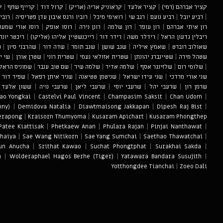
קציר אברהם (רמי)
|
קציר אלעד
|
קראוניק אריה (אריק)
|
קרול דוד
|
קרייף שחף
|
ק
|
רביע יובל
|
רביע נועם
|
רגב שי
|
רואימי מיכל
|
רוביו ורגס איבון עדן פטריסיה
|
רובי
רון איתי אברהם
|
רון עופר
|
רון שלמה
|
רונן נירה
|
רוסו אופק
|
רוסו אורי שמעון
ריבלין גדעון הראל
|
רידלר משה
|
רידר דור
|
רייכנשטיין אליהו (אליקו)
|
ריכטר יונת
שאולוב רוברט
|
שאמץ איליה
|
שגב שושן
|
שגב תומר
|
שדה דור
|
שהרבני סיון
|
ש
שטהל מירה
|
שטיינברג יהונתן
|
שטרית אזולאי נעמי
|
שטרית רוני
|
שטרן אורן
|
שי יר
|
שלומי רום
|
שלזינגר אסף
|
שלמה אדיר
|
שלמה שיר
|
שם טוב ענבר
|
שמוניס הראל 
שני אורי מרדכי
|
שני עידו ישראל
|
שניטמן טטיאנה
|
שניר איתן רפאל
|
שפיר דור ח
שרמן רון
|
שרעבי יהל
|
שרעבי יוסי
|
שרעבי ליאן
|
שרעבי נויה
|
ששון אלעד 
ao Yongkai
|
Castelvi Paul Vincent
|
Champasim Saksit
|
Chan Udom
|
nny)
|
Demidova Natalia
|
Diawtmaisong Jakkapan
|
Dipesh Raj Bist
|
erapong
|
Kraisorn Thumyoma
|
Kusaram Apichart
|
Kusaram Phongthep
Patee Kiattisak
|
Phetkaew Anan
|
Phulara Rajan
|
Pinjai Nanthawat
|
haiya
|
Sae Wang Nitikorn
|
Sae Yang Sumchai
|
Saethao Thawatchai
|
un Anucha
|
Srithat Kawao
|
Suchat Phongtphat
|
Surakhai Sakda
|
m
|
Wolderaphael Hagos Berhe (Tiger)
|
Yatawara Bandara Susujith
|
Yotthongdee Tianchai
|
Zoeo Dali