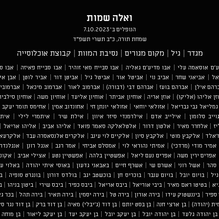
ואלה שמות
הנופלים ב־7.10.2023
שמחת תורה, כ"ב תשרי תשפ"ד
מגדר
|
גיל
|
מקום מגורים
|
נסיבת המוות
|
קבוצת אוכלוסייה
ע'ם אוסאמה עלי
|
אבו מדיע'ם גאליה
|
אבו סבייח מאי זוהיר
|
אבו סבייח פאיזה
|
אבו ס
אל
|
אביאני שחר
|
אביב נוי
|
אביטל אור
|
אביטל גיל
|
אביטן דור
|
אביר לוטן
|
אבן אל
רהם אילן
|
אברהם בועז
|
אברהם דבי (דבורה)
|
אברמוב לאור
|
אברמוב מיכאל
|
אברמוביץ
זן אליהו (אליקו)
|
אוזן אריה
|
אוחיון אביתר
|
אוחיון אליעד
|
אוחיון משה
|
אוחיון סילביה
גמליאל גבי גבריאל
|
אזולאי יוחאי
|
אזולאי יונתן חי
|
אחונדוב אמין
|
אחימס תומר יעקב
|
וייב סלומון
|
אילייב אדם
|
אילרמנדי סיזר איוון
|
אילת שיר
|
איתמרי לילי
|
איתמ
ז
|
אלחרר מאיר
|
אלטון דרור
|
אלטלאלקה סאמר פואד
|
אליהו אביב
|
אליהו אריאל
|
'אלד
|
אלקבץ מוטי
|
אלקבץ סיון
|
אלקיים לוי עינב
|
אלקרים אלנסאסרה עבד
|
אלקרעאן
אמיר מודי (מרדכי)
|
אמיתי נהוראי לוי
|
אמסלם אביחי
|
אמר רגב
|
אנגל רונן
|
אנגלנדר 
אפרים ירין משה
|
אפרים נעם ליאל
|
אפשטיין בלהה
|
אפשטיין נטע
|
אצילי אביב
|
אקוני
סהר
|
אשל רוני
|
אשרם שי
|
אשרף חיים
|
באבאני גדעון
|
באוסי איתי יהודה
|
באלוי עי
גיל
|
בויום יובל
|
בויום ענבר
|
בוכריס חן
|
בוכשטב יגב
|
בולדס דורון
|
בונגרט סופיה
|
ב
יא
|
בטיטו ראם מאיר
|
ביבי אוריאל
|
ביבס אריאל
|
ביבס כפיר
|
ביבס שירי
|
ביטון בניהו
|
ב
ספיר
|
ביננשטוק עידו
|
בירה אורון
|
בירה טל
|
בירה יסמין
|
בירה תאיר
|
בירה תהל
|
בכר ג
ית (יהודה)
|
בן ארצי חנה
|
בן בסט יותם
|
בן דוד (ג'יבלי) מאיה
|
בן דוד ברק
|
בן דוד נגר סל
בן יהודה גלעד
|
בן יהודה יובל
|
בן יעקב יובל
|
בן יעקב יעד
|
בן יעקב ליאור
|
בן מוחה 